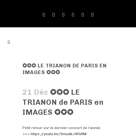
✪✪✪ LE TRIANON DE PARIS EN
IMAGES ✪✪✪
21 Déc
✪✪✪ LE
TRIANON de PARIS en
IMAGES ✪✪✪
Petit retour sur le dernier concert de l’année
>>>
https://youtu.be/SmudkJ4FhRM