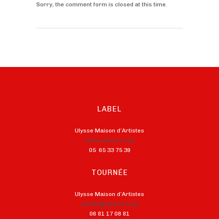
Sorry, the comment form is closed at this time.
LABEL
Ulysse Maison d’Artistes
www.ulysse.coop
05 65 33 75 39
TOURNÉE
Ulysse Maison d’Artistes
sylvain@ulysse.coop
06 81 17 08 81